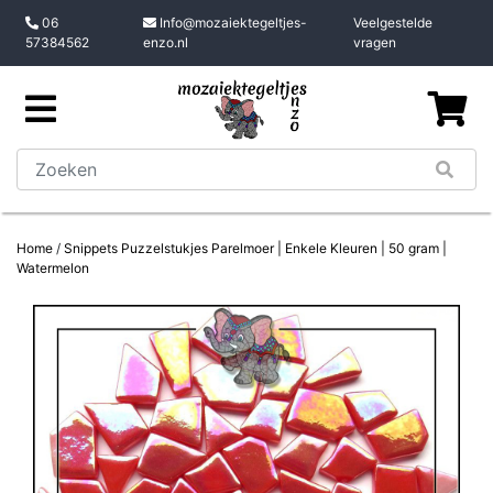
06
Info@mozaiektegeltjes-
Veelgestelde
57384562
enzo.nl
vragen
Home
/
Snippets Puzzelstukjes Parelmoer | Enkele Kleuren | 50 gram |
Watermelon