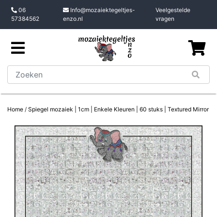
06
Info@mozaiektegeltjes-
Veelgestelde
57384562
enzo.nl
vragen
Home
/
Spiegel mozaiek | 1cm | Enkele Kleuren | 60 stuks | Textured Mirror