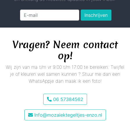
Inschrijven
Vragen? Neem contact
op!
Wij zijn van ma t/m vr 9:00 t/m 17:00 te bereiken. Twijfel
je of kleuren wel samen kunnen ? Stuur me dan een
WhatsAppje dan maak ik een foto!
06 57384562
Info@mozaiektegeltjes-enzo.nl