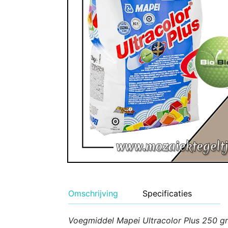
Geglazuurde Kerami
Binnen wandtegels
Buiten tegels Cesi 
Omschrijving
Specificaties
Voegmiddel Mapei Ultracolor Plus 250 gr