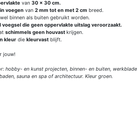
ervlakte
van
30 x 30 cm
.
 in voegen
van
2 mm tot en met 2 cm
breed.
owel
binnen
als
buiten
gebruikt worden.
d
voegsel die geen oppervlakte uitslag veroorzaakt.
at
schimmels geen houvast
krijgen.
n kleur
die
kleurvast
blijft.
r jouw!
r: hobby- en kunst projecten, binnen- en buiten, werkblad
aden, sauna en spa of architectuur. Kleur groen.