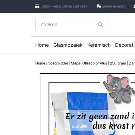
Betaal veilig online met ideal!
Snelle levering
Home
Glasmozaïek
Keramisch
Decorati
Glasmozaïek steentjes 1 cm
Keramische Rondje
Caboch
Home
/
Voegmiddel | Mapei Ultracolor Plus | 250 gram | Za
Glasmozaïek steentjes 2 cm
Keramische Puzzels
Spiege
Glasmozaïek steentjes Pixel 8 mm
Keramische Cirkels
Glasmozaïek steentjes Rond
Keramische Druppe
Glasmozaïek steentjes Glasnugget
Keramische Bloemb
Glasmozaïek steentjes Speciale V
Keramische Bloembl
Glasmozaïek steentjes Onregelmat
Keramische Bloembl
Keramische Driehoe
Keramische Rechtho