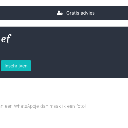
Gratis advies
ief
Inschrijven
 dan een WhatsAppje dan maak ik een foto!