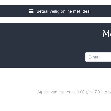
Betaal veilig online met ideal!
Me
Wij zijn van ma t/m vr 9:00 t/m 17:00 te