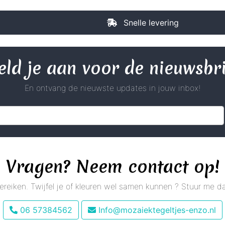
Snelle levering
ld je aan voor de nieuwsbr
En ontvang de nieuwste updates in jouw inbox!
Vragen? Neem contact op!
 bereiken. Twijfel je of kleuren wel samen kunnen ? Stuur me
06 57384562
Info@mozaiektegeltjes-enzo.nl