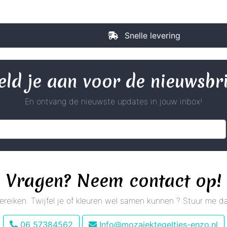
Snelle levering
ld je aan voor de nieuwsbr
En ontvang de nieuwste updates in jouw inbox!
Vragen? Neem contact op!
 bereiken. Twijfel je of kleuren wel samen kunnen ? Stuur me
06 57384562
Info@mozaiektegeltjes-enzo.nl