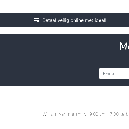
Betaal veilig online met ideal!
Me
Wij zijn van ma t/m vr 9:00 t/m 17:00 te