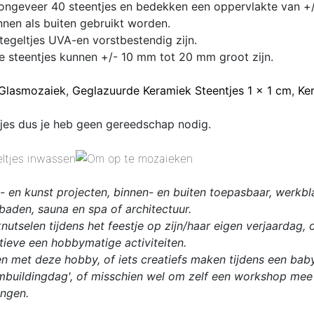
ongeveer 40 steentjes en bedekken een oppervlakte van +/
nen als buiten gebruikt worden.
tegeltjes UVA-en vorstbestendig zijn.
e steentjes kunnen
+/- 10 mm tot 20 mm
groot zijn.
Glasmozaiek
,
Geglazuurde Keramiek Steentjes 1 x 1 cm
,
Ke
tjes dus je heb geen gereedschap nodig.
y- en kunst projecten, binnen- en buiten toepasbaar, werkb
aden, sauna en spa of architectuur.
utselen tijdens het feestje op zijn/haar eigen verjaardag, 
ieve een hobbymatige activiteiten.
n met deze hobby, of iets creatiefs maken tijdens een babys
mbuildingdag', of misschien wel om zelf een workshop mee 
ingen.