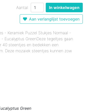
r 12 mm - Gemixte Kleuren
Enkele Kleuren
- Enkele Kleuren
Aantal:
In winkelwagen
kele Kleuren
 mm - Enkele Kleuren
mixte Kleuren
Aan verlanglijst toevoegen
Enkele Kleuren
le Kleuren
rmaal - Enkele Kleuren
er 18 mm - Gemixte Kleuren
x20 mm - Enkele Kleuren
s - Keramiek Puzzel Stukjes Normaal -
m - Eucalyptus GreenDeze tegeltjes gaan
6x20 mm - Enkele Kleuren
er 40 steentjes en bedekken een
 12x38 mm - Enkele Kleuren
 cm. Deze mozaiek steentjes kunnen zow
er 12x38 mm - Enkele Kleuren
Eucalyptus Green