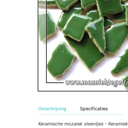
Geglazuurde Kerami
Binnen wandtegels
Buiten tegels Cesi 
Omschrijving
Specificaties
Keramische mozaiek steentjes - Keramiek