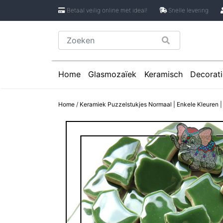
Betaal veilig online met ideal!
Snelle levering
Home
Glasmozaïek
Keramisch
Decorati
Glasmozaïek steentjes 1 cm
Keramische Rondje
Caboch
Home
/
Keramiek Puzzelstukjes Normaal | Enkele Kleuren |
Glasmozaïek steentjes 2 cm
Keramische Puzzels
Spiege
Glasmozaïek steentjes Pixel 8 mm
Keramische Cirkels
Glasmozaïek steentjes Rond
Keramische Druppe
Glasmozaïek steentjes Glasnugget
Keramische Bloemb
Glasmozaïek steentjes Speciale V
Keramische Bloembl
Glasmozaïek steentjes Onregelmat
Keramische Bloembl
Keramische Driehoe
Keramische Rechtho