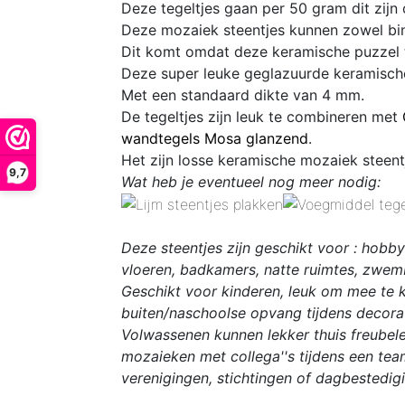
Deze tegeltjes gaan per 50 gram dit zijn
Deze mozaiek steentjes kunnen zowel bin
Dit komt omdat deze
keramische puzzel
Deze super leuke geglazuurde keramisch
Met een standaard dikte van
4 mm
.
De tegeltjes zijn leuk te combineren met
wandtegels Mosa glanzend
.
Het zijn losse keramische mozaiek steen
9,7
Wat heb je eventueel nog meer nodig:
Deze steentjes zijn geschikt voor : hobb
vloeren, badkamers, natte ruimtes, zwemb
Geschikt voor kinderen, leuk om mee te kn
buiten/naschoolse opvang tijdens decorat
Volwassenen kunnen lekker thuis freubele
mozaieken met collega''s tijdens een tea
verenigingen, stichtingen of dagbestedig