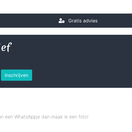
Gratis advies
ief
Inschrijven
 dan een WhatsAppje dan maak ik een foto!