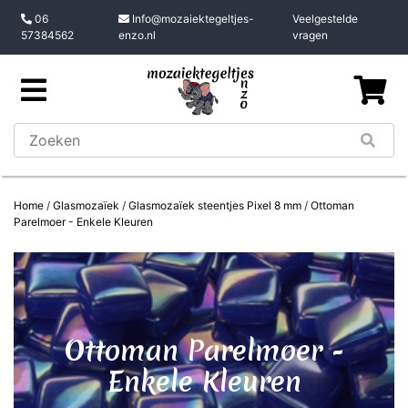
06
Info@mozaiektegeltjes-
Veelgestelde
57384562
enzo.nl
vragen
Home
/
Glasmozaïek
/
Glasmozaïek steentjes Pixel 8 mm
/
Ottoman
Parelmoer - Enkele Kleuren
Ottoman Parelmoer -
Enkele Kleuren