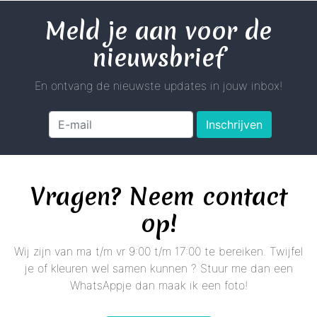
Meld je aan voor de
nieuwsbrief
En ontvang de nieuwste updates in jouw inbox!
Inschrijven
Vragen? Neem contact
op!
Wij zijn van ma t/m vr 9:00 t/m 17:00 te bereiken. Twijfel
je of kleuren wel samen kunnen ? Stuur me dan een
WhatsAppje dan maak ik een foto!